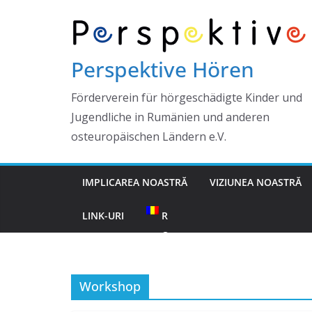
Skip
to
content
Perspektive Hören
Förderverein für hörgeschädigte Kinder und
Jugendliche in Rumänien und anderen
osteuropäischen Ländern e.V.
IMPLICAREA NOASTRĂ
VIZIUNEA NOASTRĂ
LINK-URI
R
O
Workshop